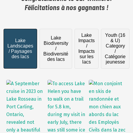
Félicitations à nos gagnants !
Lake
Youth (16
Lake
Lake
Impacts
& U)
Biodiversity
Landscapes
/
Category
/
/ Paysages
Impacts
/
Biodiversité
des lacs
sur les
Catégorie
des lacs
lacs
jeunesse